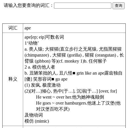
请输入您要查询的词汇：
词汇
ape
ape
[ep; eip]
可数名词
1
‘动物’
a.
类人猿; 大猩猩
(直立步行之无尾猿, 尤指黑猩猩
(chimpanzee) , 大猩猩 (gorilla) , 猩猩 (orangutan) , 长
臂猿 (gibbon) 等)
(cf. monkey 1)
b.
任何猴子
2
a.
模仿他人者
b.
丑陋笨拙的人, 丑八怪
■
grin like an ape露齿独自
释义
[傻] 笑
形容词
■
go ape
(1) 发疯, 极度激动
(2)[对…]倾心, 热中[于…], 沉溺[于…] [over, for]
He went ~ over her.
他为她神魂颠倒
He goes ~ over hamburgers.
他迷上了汉堡(他
对汉堡百吃不厌)
及物动词
模仿 (mimic)