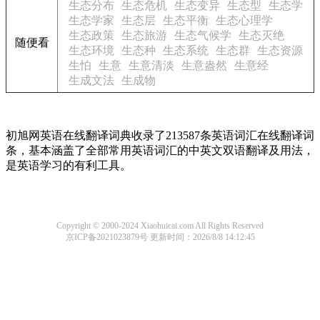
生态分布
生态危机
生态变异
生态型
生态学
生态学家
生态层
生态平衡
生态心理学
生态政策
生态旅游
生态气候学
生态灭绝
随便看
生态环境
生态种
生态系统
生态群
生态资源
生怕
生意
生意清淡
生意盎然
生意经
生成文法
生成物
初旭网英语在线翻译词典收录了213587条英语词汇在线翻译词
条，基本涵盖了全部常用英语词汇的中英文双语翻译及用法，
是英语学习的有利工具。
Copyright © 2000-2024 Xiaohuicai.com All Rights Reserved
京ICP备2021023879号
更新时间：2026/8/8 14:12:45