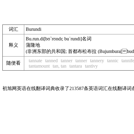
词汇
Burundi
Bu.run.di
[bʊ`rʊndɪ; buˈrundi]
名词
释义
蒲隆地
(非洲东部的共和国; 首都布松布拉 (Bujumbura[bud
tannate
tanned
tanner
tanner
tannery
tannic
tannif
随便看
tantamount
tan, tan
tantara
tantivy
初旭网英语在线翻译词典收录了213587条英语词汇在线翻