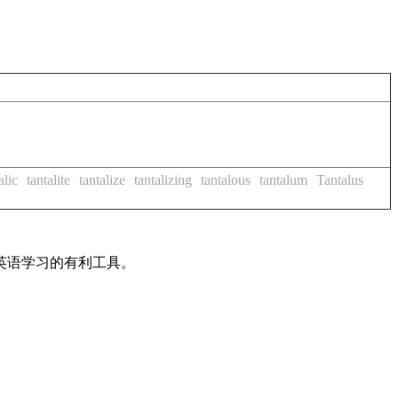
alic
tantalite
tantalize
tantalizing
tantalous
tantalum
Tantalus
英语学习的有利工具。