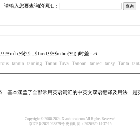
请输入您要查询的词汇：
m`br;  bu:dm'bur]) )
时差 : -6
erous
tannin
tanning
Tannu Tuva
Tanoan
tanrec
tansy
Tanta
tant
译词条，基本涵盖了全部常用英语词汇的中英文双语翻译及用法，是
Copyright © 2000-2024 Xiaohuicai.com All Rights Reserved
京ICP备2021023879号
更新时间：2026/8/9 14:37:15