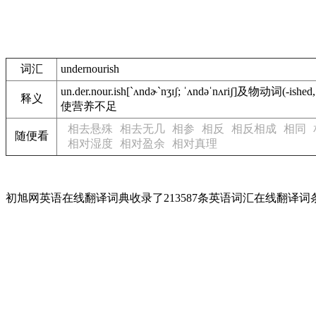
词汇
undernourish
un.der.nour.ish
[`ʌndɚ`nʒɪʃ; ˈʌndəˈnʌriʃ]
及物动词
(-ished,
释义
使营养不足
相去悬殊
相去无几
相参
相反
相反相成
相同
随便看
相对湿度
相对盈余
相对真理
初旭网英语在线翻译词典收录了213587条英语词汇在线翻