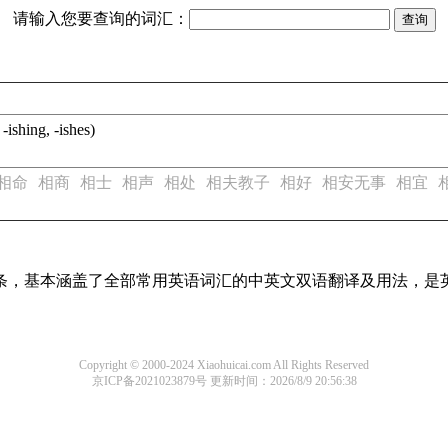
请输入您要查询的词汇：
 -ishing, -ishes)
相命
相商
相士
相声
相处
相夫教子
相好
相安无事
相宜
译词条，基本涵盖了全部常用英语词汇的中英文双语翻译及用法，是
Copyright © 2000-2024 Xiaohuicai.com All Rights Reserved
京ICP备2021023879号
更新时间：2026/8/9 20:56:38