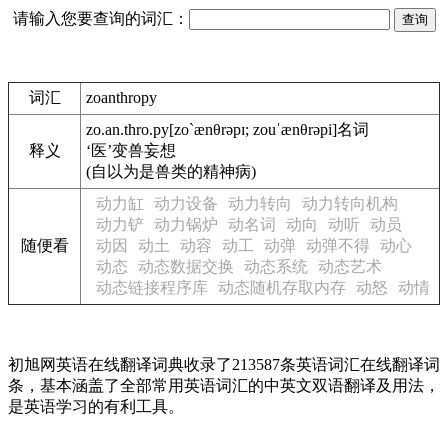
请输入您要查询的词汇：
词汇
zoanthropy
zo.an.thro.py
[zo`ænθrəpɪ; zouˈænθrəpi]
名词
释义
‘医’变兽妄想
(自以为是兽类的精神病)
动力缸
动力设备
动力转向
动力转向机构
动力铲
动力锅炉
动名词
动向
动听
动员
随便看
动因
动土
动容
动工
动弹
动弹不得
动心
动态
动态数据交换
动态系统
动态艺术
动态链接程序库
动态随机存取内存
动怒
动情
初旭网英语在线翻译词典收录了213587条英语词汇在线翻译词
条，基本涵盖了全部常用英语词汇的中英文双语翻译及用法，
是英语学习的有利工具。