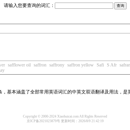
请输入您要查询的词汇：
wer
safflower oil
saffron
saffrony
saffron yellow
Safi
S Afr
safra
gay
译词条，基本涵盖了全部常用英语词汇的中英文双语翻译及用法，是
Copyright © 2000-2024 Xiaohuicai.com All Rights Reserved
京ICP备2021023879号
更新时间：2026/8/9 21:42:19