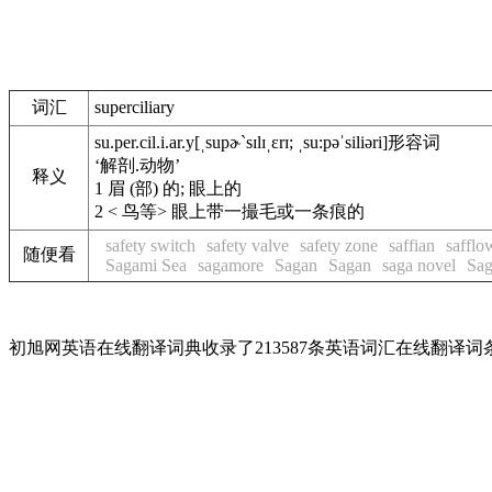
词汇
superciliary
su.per.cil.i.ar.y
[ˌsupɚ`sɪlɪˌɛrɪ; ˌsu:pəˈsiliəri]
形容词
‘解剖.动物’
释义
1
眉 (部) 的; 眼上的
2
< 鸟等> 眼上带一撮毛或一条痕的
safety switch
safety valve
safety zone
saffian
safflo
随便看
Sagami Sea
sagamore
Sagan
Sagan
saga novel
Sa
初旭网英语在线翻译词典收录了213587条英语词汇在线翻