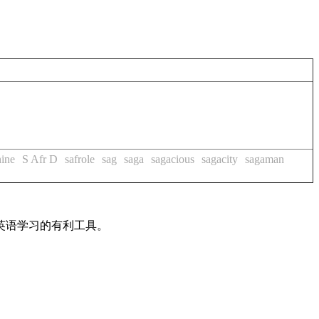
nine
S Afr D
safrole
sag
saga
sagacious
sagacity
sagaman
英语学习的有利工具。