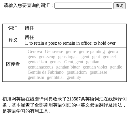
请输入您要查询的词汇：
词汇
留任
留任
释义
1.
to retain a post; to remain in office; to hold over
Genova
Genovese
genre
genre painting
genro
gens
gen-seng
gens togata
gent
gent
genteel
genteelism
gentes
Gent, gent
gentian
随便看
gentianaceous
gentian bitter
gentian violet
gentile
Gentile da Fabriano
gentiledom
gentilesse
gentilism
gentilitial
gentility
初旭网英语在线翻译词典收录了213587条英语词汇在线翻译词
条，基本涵盖了全部常用英语词汇的中英文双语翻译及用法，
是英语学习的有利工具。