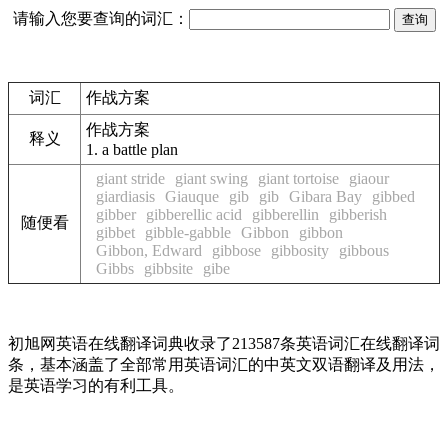
请输入您要查询的词汇：
词汇
作战方案
作战方案
释义
1.
a battle plan
giant stride
giant swing
giant tortoise
giaour
giardiasis
Giauque
gib
gib
Gibara Bay
gibbed
gibber
gibberellic acid
gibberellin
gibberish
随便看
gibbet
gibble-gabble
Gibbon
gibbon
Gibbon, Edward
gibbose
gibbosity
gibbous
Gibbs
gibbsite
gibe
初旭网英语在线翻译词典收录了213587条英语词汇在线翻译词
条，基本涵盖了全部常用英语词汇的中英文双语翻译及用法，
是英语学习的有利工具。