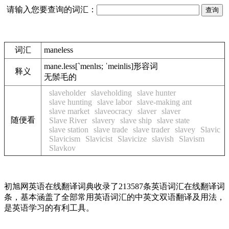
请输入您要查询的词汇：
词汇
maneless
mane.less
[`menlɪs; ˈmeinlis]
形容词
释义
无鬃毛的
slaveholder
slaveholding
slave hunter
slave hunting
slave labor
slave-making ant
slave market
slaveocracy
slaver
slaver
随便看
Slave River
slavery
slave ship
slave state
slave station
slave trade
slave trader
slavey
Slavic
Slavicism
Slavicist
Slavicize
slavish
Slavism
Slavkov
初旭网英语在线翻译词典收录了213587条英语词汇在线翻译词
条，基本涵盖了全部常用英语词汇的中英文双语翻译及用法，
是英语学习的有利工具。