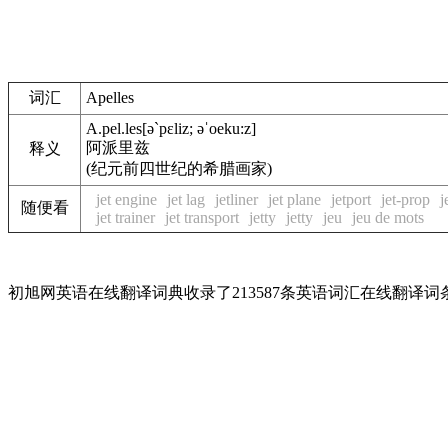
词汇
Apelles
A.pel.les
[ə`pɛliz; əˈoeku:z]
阿派里兹
释义
(纪元前四世纪的希腊画家)
jet engine
jet lag
jetliner
jet plane
jetport
jet-prop
j
随便看
jet trainer
jet transport
jetty
jetty
jeu
jeu de mots
初旭网英语在线翻译词典收录了213587条英语词汇在线翻