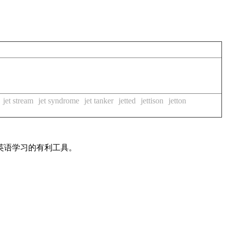
jet stream
jet syndrome
jet tanker
jetted
jettison
jetton
英语学习的有利工具。