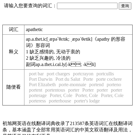
请输入您要查询的词汇：
词汇
apathetic
ap.a.thet.ic
[ˌæpə`θɛtɪk; ˌæpəˈθetik]
《apathy 的形容
词》
形容词
释义
1
缺乏感情的, 无动于衷的
2
缺乏兴趣的, 冷淡的
副词
ap.a.thet.i.cal.ly[-k; -kli]
port bar
port charges
portcrayon
portcullis
Port Darwin
Port du Salut
Porte
porte cochere
Port Elizabeth
porte-monnaie
portend
porteno
随便看
portent
portentous
porter
Porter
porter
porter
porterage
Porter, Cole
Porter, Cole
Porter, Cole
porteress
porterhouse
porter's lodge
初旭网英语在线翻译词典收录了213587条英语词汇在线翻译词
条，基本涵盖了全部常用英语词汇的中英文双语翻译及用法，