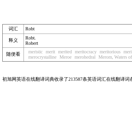
词汇
Robt
Robt.
释义
Robert
meristic
merit
merited
meritocracy
meritorious
meri
随便看
merocrystalline
Meroe
merohedral
Merom, Waters of
初旭网英语在线翻译词典收录了213587条英语词汇在线翻