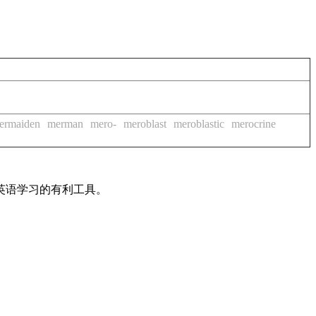
ermaiden
merman
mero-
meroblast
meroblastic
merocrine
英语学习的有利工具。