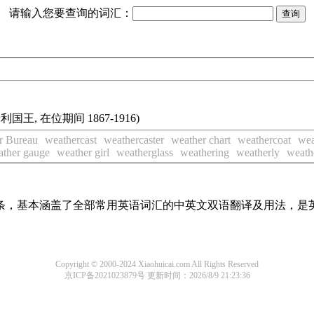
请输入您要查询的词汇：
牙利国王, 在位期间 1867-1916)
r Bureau
weathercast
weathercaster
weather chart
weathercoat
wea
ather gauge
weather girl
weatherglass
weathering
weatherly
weath
译词条，基本涵盖了全部常用英语词汇的中英文双语翻译及用法，是
Copyright © 2000-2024 Xiaohuicai.com All Rights Reserved
京ICP备2021023879号
更新时间：2026/8/9 21:23:36