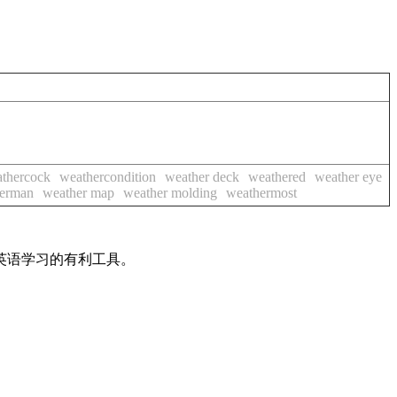
thercock
weathercondition
weather deck
weathered
weather eye
erman
weather map
weather molding
weathermost
英语学习的有利工具。