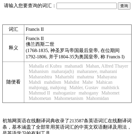
请输入您要查询的词汇：
词汇
Francis II
Francis II
佛兰西斯二世
释义
(1768-1835, 神圣罗马帝国最后皇帝, 在位期间
1792-1806, 并于1804-35为奥国皇帝, 称 Francis I)
Mahalla el Kubra
mahanadi
Mahan, Alfred Thayer
Mahanism
maharaja(h)
maharanee, maharani
Maharashtra
Maharishi
mahatma
Mahayana
随便看
Mahdi
mahdism
Mahdist
Mahe
Mahican
mahjongg, mahjong
Mahler, Gustav
mahlstick
Mahmud II
mahoganize
mahogany
Mahomet
Mahometan
Mahometanism
Mahomidan
初旭网英语在线翻译词典收录了213587条英语词汇在线翻译词
条，基本涵盖了全部常用英语词汇的中英文双语翻译及用法，
是英语学习的有利工具。