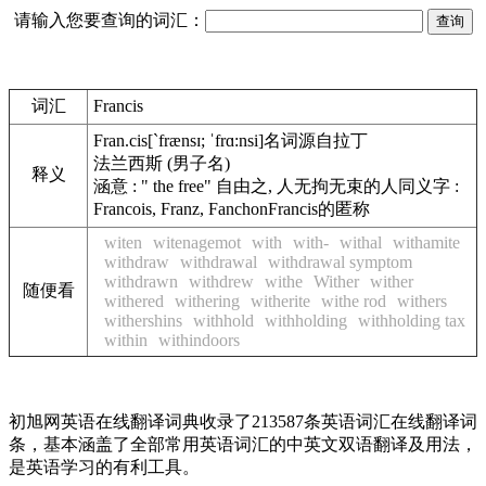
请输入您要查询的词汇：
词汇
Francis
Fran.cis
[`frænsɪ; ˈfrɑ:nsi]
名词
源自拉丁
法兰西斯 (男子名)
释义
涵意 : " the free" 自由之, 人无拘无束的人
同义字 :
Francois, Franz, Fanchon
Francis的匿称
witen
witenagemot
with
with-
withal
withamite
withdraw
withdrawal
withdrawal symptom
withdrawn
withdrew
withe
Wither
wither
随便看
withered
withering
witherite
withe rod
withers
withershins
withhold
withholding
withholding tax
within
withindoors
初旭网英语在线翻译词典收录了213587条英语词汇在线翻译词
条，基本涵盖了全部常用英语词汇的中英文双语翻译及用法，
是英语学习的有利工具。