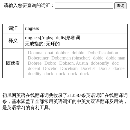
请输入您要查询的词汇：
词汇
ringless
ring.less
[`rɪŋlɪs; ˈriŋlis]
形容词
释义
无戒指的; 无环的
Doanna
doat
dobber
dobbin
Dobell's solution
Dobereiner
Doberman (pinscher)
dobie
dobie man
随便看
Dobree
Dobro
Dobson, Austin
dobsonfly
doc
docent
Docetic
Docetism
Docetist
Docila
docile
docility
dock
dock
dock
dock
初旭网英语在线翻译词典收录了213587条英语词汇在线翻译词
条，基本涵盖了全部常用英语词汇的中英文双语翻译及用法，
是英语学习的有利工具。