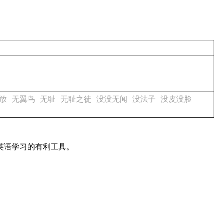
放
无翼鸟
无耻
无耻之徒
没没无闻
没法子
没皮没脸
英语学习的有利工具。