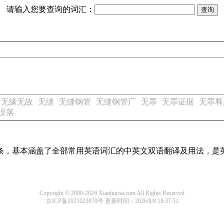
请输入您要查询的词汇：
无缘无故
无缝
无缝钢管
无缝钢管厂
无罪
无罪证据
无罪释
没落
译词条，基本涵盖了全部常用英语词汇的中英文双语翻译及用法，是
Copyright © 2000-2024 Xiaohuicai.com All Rights Reserved
京ICP备2021023879号
更新时间：2026/8/8 18:37:51