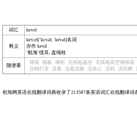
词汇
kevel
kev.el
[`kɛvəl; ˈkevəl]
名词
释义
亦作 kevil
‘航海’缆耳, 盘绳栓
墙报
墙板
墙柜
无线电遥控
无线电高空测候器
随便看
没精打采
没羞
没羞没臊
没良心
没药
没药树
初旭网英语在线翻译词典收录了213587条英语词汇在线翻