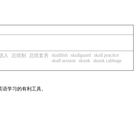
skullfish
skullguard
skull practice
选人
总统制
总统套房
skull session
skunk
skunk cabbage
英语学习的有利工具。