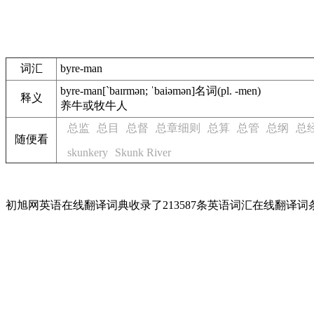
词汇
byre-man
byre-man
[`baɪrmən; ˈbaiəmən]
名词
(pl. -men)
释义
养牛或牧牛人
总监
总目
总督
总章细则
总算
总管
总纲
总
随便看
skunkery
Skunk River
初旭网英语在线翻译词典收录了213587条英语词汇在线翻