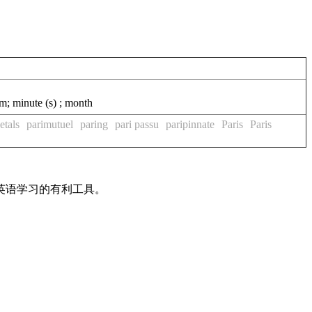
im; minute (s) ; month
etals
parimutuel
paring
pari passu
paripinnate
Paris
Paris
英语学习的有利工具。