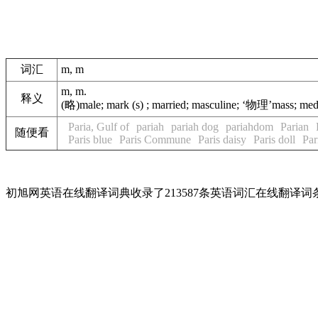
词汇
m, m
m, m.
释义
(略)male; mark (s) ; married; masculine; ‘物理’mass; medium;
Paria, Gulf of
pariah
pariah dog
pariahdom
Parian
随便看
Paris blue
Paris Commune
Paris daisy
Paris doll
Par
初旭网英语在线翻译词典收录了213587条英语词汇在线翻