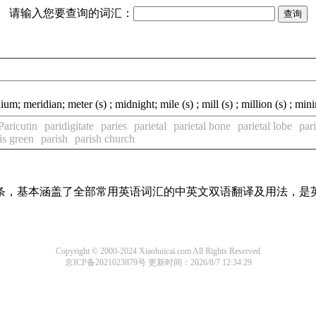
请输入您要查询的词汇：
 meridian; meter (s) ; midnight; mile (s) ; mill (s) ; million (s) ; min
Paricutin
paridigitate
paries
parietal
parietal bone
parietal lobe
pari
is green
parish
parish church
译词条，基本涵盖了全部常用英语词汇的中英文双语翻译及用法，是
Copyright © 2000-2024 Xiaohuicai.com All Rights Reserved
京ICP备2021023879号
更新时间：2026/8/7 12:34:29