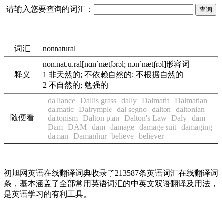
请输入您要查询的词汇：
词汇
nonnatural
non.nat.u.ral
[nɑn`nætʃərəl; nɔnˈnætʃrəl]
形容词
释义
1
非天然的; 不依赖自然的; 不根据自然的
2
不自然的; 勉强的
dalliance
Dallis grass
dally
Dalmatia
Dalmatian
dalmatic
Dalrymple
dal segno
dalton
daltonian
随便看
daltonism
Dalton plan
Dalton's Law
Daly
dam
Dam
DAM
dam
damage
damage suit
damaging
daman
Damanhur
believe
believer
初旭网英语在线翻译词典收录了213587条英语词汇在线翻译词
条，基本涵盖了全部常用英语词汇的中英文双语翻译及用法，
是英语学习的有利工具。