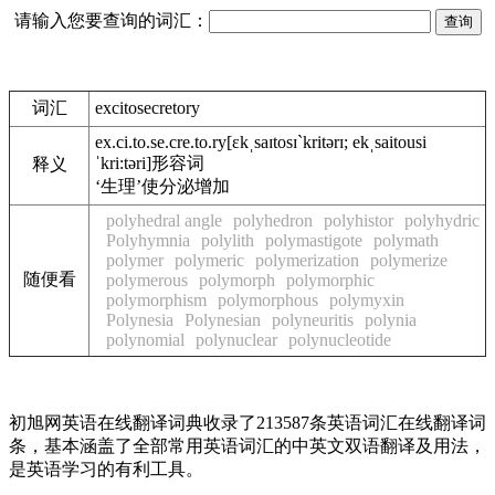
请输入您要查询的词汇：
词汇
excitosecretory
ex.ci.to.se.cre.to.ry
[ɛkˌsaɪtosɪ`kritərɪ; ekˌsaitousi
ˈkri:təri]
形容词
释义
‘生理’使分泌增加
polyhedral angle
polyhedron
polyhistor
polyhydric
Polyhymnia
polylith
polymastigote
polymath
polymer
polymeric
polymerization
polymerize
随便看
polymerous
polymorph
polymorphic
polymorphism
polymorphous
polymyxin
Polynesia
Polynesian
polyneuritis
polynia
polynomial
polynuclear
polynucleotide
初旭网英语在线翻译词典收录了213587条英语词汇在线翻译词
条，基本涵盖了全部常用英语词汇的中英文双语翻译及用法，
是英语学习的有利工具。