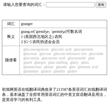
请输入您要查询的词汇：
词汇
granger
grang.er
[`grendʒɚ; ˈɡreindʒə]
可数名词
释义
1
(美国西北地区之) 农民
2
[G~] 农民协进会会员
gluconeogenesis
gluconic acid
glucoprotein
glucosan
glucose
glucose-tolerance test
glucoside
glucosuria
glucuronic acid
glucuronide
glue
随便看
glued
gluepot
glue-sniffing
gluey
glum
glumaceous
glume
gluside
glut
glutamic acid
glutamine
gluteal
glutelin
gluten
初旭网英语在线翻译词典收录了213587条英语词汇在线翻译词
条，基本涵盖了全部常用英语词汇的中英文双语翻译及用法，
是英语学习的有利工具。