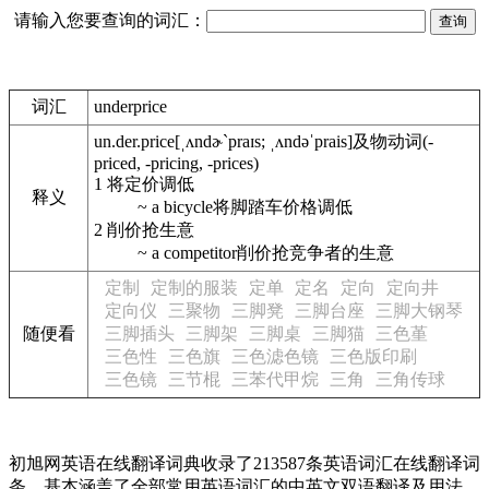
请输入您要查询的词汇：
词汇
underprice
un.der.price
[ˌʌndɚ`praɪs; ˌʌndəˈprais]
及物动词
(-
priced, -pricing, -prices)
1
将定价调低
释义
~ a bicycle
将脚踏车价格调低
2
削价抢生意
~ a competitor
削价抢竞争者的生意
定制
定制的服装
定单
定名
定向
定向井
定向仪
三聚物
三脚凳
三脚台座
三脚大钢琴
随便看
三脚插头
三脚架
三脚桌
三脚猫
三色堇
三色性
三色旗
三色滤色镜
三色版印刷
三色镜
三节棍
三苯代甲烷
三角
三角传球
初旭网英语在线翻译词典收录了213587条英语词汇在线翻译词
条，基本涵盖了全部常用英语词汇的中英文双语翻译及用法，