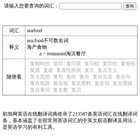
请输入您要查询的词汇：
词汇
seafood
sea.food
不可数名词
释义
海产食物
a ~ restaurant
海滨餐厅
复制科技
复印
复印室
复印机
复印纸
复卷机
复原
复发
复发性疾病
复古
复古主义
随便看
复古思想
复句
复叶
复合
复合元音
复合句
复合电路
复合税
复合肥料
复合词
复合透镜
复合量词
复名数
复员
初旭网英语在线翻译词典收录了213587条英语词汇在线翻译词
条，基本涵盖了全部常用英语词汇的中英文双语翻译及用法，
是英语学习的有利工具。