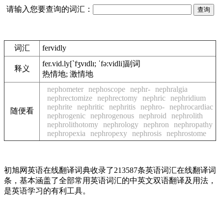
请输入您要查询的词汇：
词汇
fervidly
fer.vid.ly
[`fʒvɪdlɪ; ˈfə:vidli]
副词
释义
热情地; 激情地
nephometer
nephoscope
nephr-
nephralgia
nephrectomize
nephrectomy
nephric
nephridium
nephrite
nephritic
nephritis
nephro-
nephrocardiac
随便看
nephrogenic
nephrogenous
nephroid
nephrolith
nephrolithotomy
nephrology
nephron
nephropathy
nephropexia
nephropexy
nephrosis
nephrostome
初旭网英语在线翻译词典收录了213587条英语词汇在线翻译词
条，基本涵盖了全部常用英语词汇的中英文双语翻译及用法，
是英语学习的有利工具。