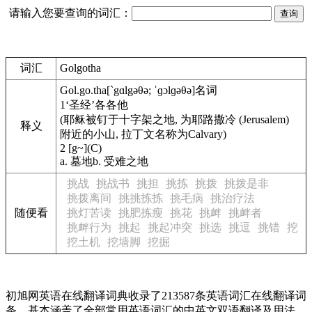
请输入您要查询的词汇：
词汇
Golgotha
Gol.go.tha
[`gɑlgəθə; ˈɡɔlɡəθə]
名词
1
‘圣经’各各他
(耶稣被钉于十字架之地, 为耶路撒冷 (Jerusalem)
释义
附近的小山, 拉丁文名称为Calvary)
2
[g~](C)
a.
墓地
b.
受难之地
挑战
挑战书
挑担
挑拣
挑拨
挑拨是非
挑拨离间
挑挑拣拣
挑毛病
挑治疗法
随便看
挑灯苦读
挑肥拣瘦
挑花
挑衅
挑衅者
挑衅行为
挑起
挑起冲突
挑选
挑逗
挑错
挖
挖土机
挖墙脚
挖掘
初旭网英语在线翻译词典收录了213587条英语词汇在线翻译词
条，基本涵盖了全部常用英语词汇的中英文双语翻译及用法，