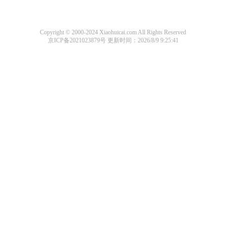
Copyright © 2000-2024 Xiaohuicai.com All Rights Reserved
京ICP备2021023879号
更新时间：2026/8/9 9:25:41