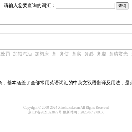
请输入您要查询的词汇：
重处罚
加铅汽油
加阔床
务
务使
务实
务必
务虚
务请赏光
译词条，基本涵盖了全部常用英语词汇的中英文双语翻译及用法，是
Copyright © 2000-2024 Xiaohuicai.com All Rights Reserved
京ICP备2021023879号
更新时间：2026/8/7 2:09:50