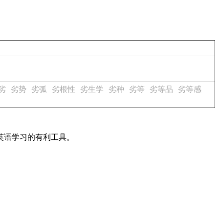
劣
劣势
劣弧
劣根性
劣生学
劣种
劣等
劣等品
劣等感
英语学习的有利工具。