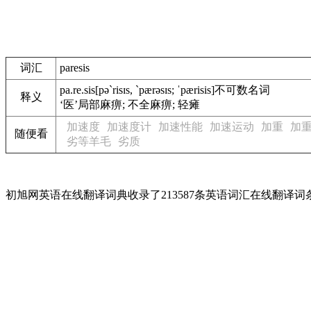
词汇
paresis
pa.re.sis
[pə`risɪs, `pærəsɪs; ˈpærisis]
不可数名词
释义
‘医’局部麻痹; 不全麻痹; 轻瘫
加速度
加速度计
加速性能
加速运动
加重
加
随便看
劣等羊毛
劣质
初旭网英语在线翻译词典收录了213587条英语词汇在线翻