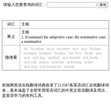
请输入您要查询的词汇：
词汇
主格
主格
释义
1.
[Grammar] the subjective case; the nominative case;
a nominative
sic
Sicanian
sicca
siccative
sice
sice
Sicilian
siciliana
siciliano
Sicilies, The Two
Sicily
sick
随便看
sick
sick bay
sickbed
sick benefit
sick berth
sick call
sicken
sickener
sickening
sicker
sick flag
sick headache
sickish
初旭网英语在线翻译词典收录了213587条英语词汇在线翻译词
条，基本涵盖了全部常用英语词汇的中英文双语翻译及用法，
是英语学习的有利工具。