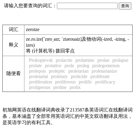
请输入您要查询的词汇：
词汇
zeroize
ze.ro.ize
[`zɪroˌaɪz; ˈziərouaiz]
及物动词
(-ized, -izing, -
释义
izes)
将 (计算机等) 拨回零点
Prokopievsk
prolactin
prolamine
prolan
prolapse
prolate
prolative
prole
proleg
prolegomenon
prolepsis
proleptic
proletarian
proletarianize
随便看
proletariat
proletary
prolicide
proliferate
proliferation
proliferous
prolific
prolificacy
proligerous
proline
prolix
初旭网英语在线翻译词典收录了213587条英语词汇在线翻译词
条，基本涵盖了全部常用英语词汇的中英文双语翻译及用法，
是英语学习的有利工具。