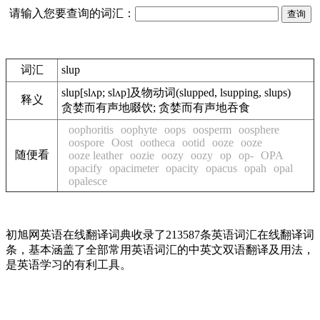
请输入您要查询的词汇：
词汇
slup
slup
[slʌp; slʌp]
及物动词
(slupped, lsupping, slups)
释义
贪婪而有声地啜饮; 贪婪而有声地吞食
oophoritis
oophyte
oops
oosperm
oosphere
oospore
Oost
ootheca
ootid
ooze
ooze
随便看
ooze leather
oozie
oozy
oozy
op
op-
OPA
opacify
opacimeter
opacity
opacus
opah
opal
opalesce
初旭网英语在线翻译词典收录了213587条英语词汇在线翻译词
条，基本涵盖了全部常用英语词汇的中英文双语翻译及用法，
是英语学习的有利工具。