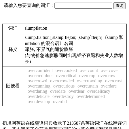
请输入您要查询的词汇：
词汇
slumpflation
slump.fla.tion
[ˌslʌmp`fleʃən; ˌslʌmpˈfleiʃn]
《slump 和
inflation 的混合语》
名词
释义
滞胀, 不景气的通货膨胀
(与物价急速膨胀同时出现经济衰退和失业人数增
长)
overconfident
overcooked
overcount
overcover
overcredulous
overcritical
overcrop
overcrow
overcrowd
overcrowded
overcrowding
overcrust
随便看
overcunning
overcurious
overcurtain
overdare
overdaring
overdate
overdear
overdelicacy
overdelicate
overdestroy
overdetermined
overdevelop
overdid
初旭网英语在线翻译词典收录了213587条英语词汇在线翻译词