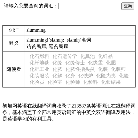
请输入您要查询的词汇：
词汇
slumming
slum.ming
[`slʌmɪŋ; ˈslʌmiŋ]
名词
释义
访贫民窟; 逛贫民窟
化石燃料
化石遗传学
化粪池
化纤品
化纤地毯
化缘
化缘修士
化缘盂
化肥
随便看
化肥工业
化脓
化脓性指头炎
化装
化装师
化装服装
化解
化身
化铁炉
化险为夷
化验
化验员
化验室
化验师
化验科
化验结果
初旭网英语在线翻译词典收录了213587条英语词汇在线翻译词
条，基本涵盖了全部常用英语词汇的中英文双语翻译及用法，
是英语学习的有利工具。