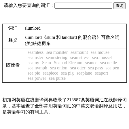
请输入您要查询的词汇：
词汇
slumlord
slum.lord
《slum 和 landlord 的混合语》
可数名词
释义
(美)缺德房东
seamless
sea monster
seamount
sea mouse
seamster
seamstering
seamstress
sea-mussel
seamy
Sean
Seanad Eireann
seance
sea nettle
随便看
sea nymph
sea onion
sea otter
sea pass
sea pen
sea pie
seapiece
sea pig
seaplane
seaport
sea power
sea purse
初旭网英语在线翻译词典收录了213587条英语词汇在线翻译词
条，基本涵盖了全部常用英语词汇的中英文双语翻译及用法，
是英语学习的有利工具。