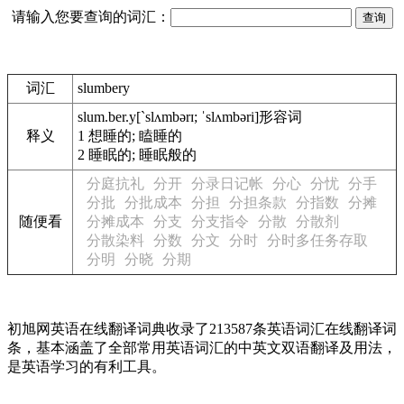
请输入您要查询的词汇：
词汇
slumbery
slum.ber.y
[`slʌmbərɪ; ˈslʌmbəri]
形容词
释义
1
想睡的; 瞌睡的
2
睡眠的; 睡眠般的
分庭抗礼
分开
分录日记帐
分心
分忧
分手
分批
分批成本
分担
分担条款
分指数
分摊
随便看
分摊成本
分支
分支指令
分散
分散剂
分散染料
分数
分文
分时
分时多任务存取
分明
分晓
分期
初旭网英语在线翻译词典收录了213587条英语词汇在线翻译词
条，基本涵盖了全部常用英语词汇的中英文双语翻译及用法，
是英语学习的有利工具。