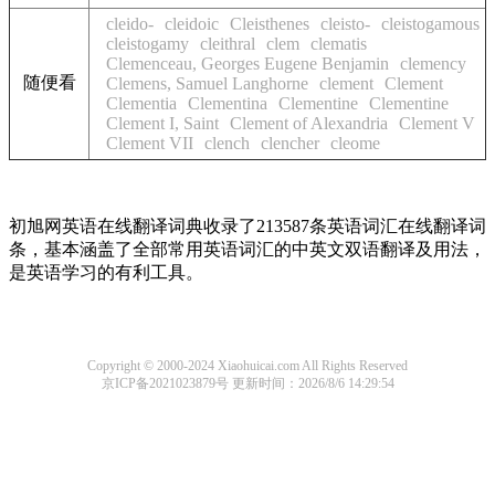
cleido-
cleidoic
Cleisthenes
cleisto-
cleistogamous
cleistogamy
cleithral
clem
clematis
Clemenceau, Georges Eugene Benjamin
clemency
随便看
Clemens, Samuel Langhorne
clement
Clement
Clementia
Clementina
Clementine
Clementine
Clement I, Saint
Clement of Alexandria
Clement V
Clement VII
clench
clencher
cleome
初旭网英语在线翻译词典收录了213587条英语词汇在线翻译词
条，基本涵盖了全部常用英语词汇的中英文双语翻译及用法，
是英语学习的有利工具。
Copyright © 2000-2024 Xiaohuicai.com All Rights Reserved
京ICP备2021023879号
更新时间：2026/8/6 14:29:54