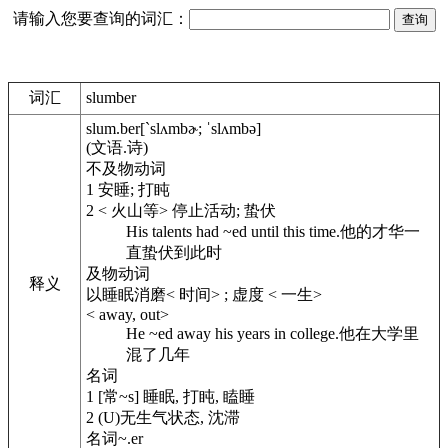
请输入您要查询的词汇：
词汇
slumber
slum.ber
[`slʌmbɚ; ˈslʌmbə]
(文语.诗)
不及物动词
1
安睡; 打盹
2
< 火山等> 停止活动; 蛰伏
His talents had ~ed until this time.
他的才华一
直蛰伏到此时
及物动词
释义
以睡眠消磨< 时间> ; 虚度 < 一生>
< away, out>
He ~ed away his years in college.
他在大学里
混了几年
名词
1
[常~s] 睡眠, 打盹, 瞌睡
2
(U)无生气状态, 沈滞
名词
~.er