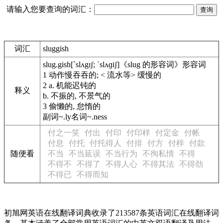
请输入您要查询的词汇：
词汇
sluggish
slug.gish
[`slʌgɪʃ; ˈslʌɡiʃ]
《slug 的形容词》
形容词
1
动作慢吞吞的; < 流水等> 缓慢的
2
a.
机能迟钝的
释义
b.
不振的, 不景气的
3
偷懒的, 怠惰的
副词
~.ly
名词
~.ness
付之一笑
付出
付印
付印样
付定金
付帐
付息
付托
付托得人
付排
付方
付梓
付款
随便看
不当
不当延误
不当行为
不徇私情
不得
不得不
不得了
不得人心
不得其法
不得劲
不得已
不得而知
初旭网英语在线翻译词典收录了213587条英语词汇在线翻译词