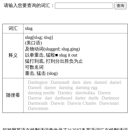
请输入您要查询的词汇：
词汇
slug
slug
[slʌg; slʌɡ]
(美口语)
及物动词
(slugged; slug.ging)
以拳重击, 猛殴
■
slug it out
释义
猛打到底, 打到分出胜负为止
可数名词
重击, 猛击 (slog)
Darlington
Darmstadt
darn
darn
darned
darnel
Darnell
darner
darning
darning egg
darning needle
Darnley
darobokka
Darren
随便看
Darrow
dart
dartboard
darter
dartle
Dartmoor
Dartmouth
Darwin
Darwin Charles
Darwinian
Darwinism