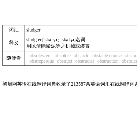
词汇
sludger
sludg.er
[`slʌdʒɚ; ˈslʌdʒə]
名词
释义
用以清除淤泥等之机械或装置
obsolescent
obsolete
obstacle
obstacle course
obstac
随便看
obstreperous
obstruct
obstructer
obstruction
obstruc
初旭网英语在线翻译词典收录了213587条英语词汇在线翻