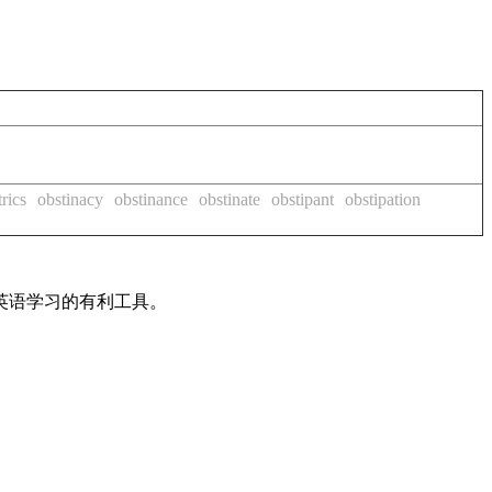
trics
obstinacy
obstinance
obstinate
obstipant
obstipation
英语学习的有利工具。