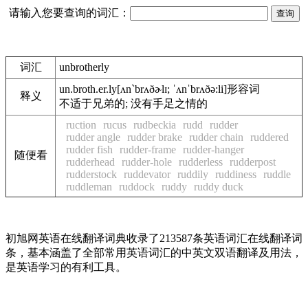
请输入您要查询的词汇：
词汇
unbrotherly
un.broth.er.ly
[ʌn`brʌðɚlɪ; ˈʌnˈbrʌðə:li]
形容词
释义
不适于兄弟的; 没有手足之情的
ruction
rucus
rudbeckia
rudd
rudder
rudder angle
rudder brake
rudder chain
ruddered
rudder fish
rudder-frame
rudder-hanger
随便看
rudderhead
rudder-hole
rudderless
rudderpost
rudderstock
ruddevator
ruddily
ruddiness
ruddle
ruddleman
ruddock
ruddy
ruddy duck
初旭网英语在线翻译词典收录了213587条英语词汇在线翻译词
条，基本涵盖了全部常用英语词汇的中英文双语翻译及用法，
是英语学习的有利工具。