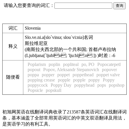
请输入您要查询的词汇：
词汇
Slovenia
Slo.ve.ni.a
[slo`vinɪə; slouˈvi:niə]
名词
斯拉维尼亚
释义
(南斯拉夫西北部的一个共和国; 首都卢布拉纳
(Ljubljana[`ljubln; 'lju:blj:n:]) )
时差 : -6
Poplarism
poplin
popliteal
po, PO
Popocatepetl
popout
Popov, Aleksandr Stepanovich
popover
poppa
popper
poppet
poppethead
poppet valve
随便看
popping crease
popple
popple
poppy
Poppy
poppycock
Poppy Day
poppyhead
pops
popshop
Popsicle
popskull
初旭网英语在线翻译词典收录了213587条英语词汇在线翻译词
条，基本涵盖了全部常用英语词汇的中英文双语翻译及用法，
是英语学习的有利工具。