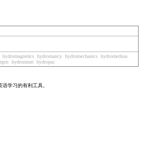
hydromagnetics
hydromancy
hydromechanics
hydromedusa
rgen
hydronium
hydropac
英语学习的有利工具。