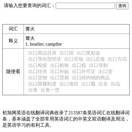
请输入您要查询的词汇：
词汇
篝火
篝火
释义
1.
bonfire; campfire
出口商品目录
出口国
出口奖励金
出口导向型经济
出口市场
出口总值
出口方式
出口检疫
出口检验
出口税
出口管制
随便看
出口结关
出口补贴
出口许可证
出口货
出口货物
出口贸易
出口转内销的商品
出口限额制度
出口项目
出口额
出名
出品
出售
出售一空
初旭网英语在线翻译词典收录了213587条英语词汇在线翻译词
条，基本涵盖了全部常用英语词汇的中英文双语翻译及用法，
是英语学习的有利工具。