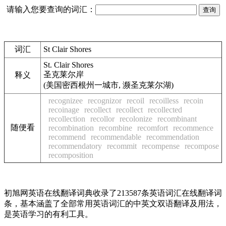
请输入您要查询的词汇：
词汇
St Clair Shores
St. Clair Shores
圣克莱尔岸
释义
(美国密西根州一城市, 濒圣克莱尔湖)
recognizee
recognizor
recoil
recoilless
recoin
recoinage
recollect
recollect
recollected
recollection
recollor
recolonize
recombinant
随便看
recombination
recombine
recomfort
recommence
recommend
recommendable
recommendation
recommendatory
recommit
recompense
recompose
recomposition
初旭网英语在线翻译词典收录了213587条英语词汇在线翻译词
条，基本涵盖了全部常用英语词汇的中英文双语翻译及用法，
是英语学习的有利工具。