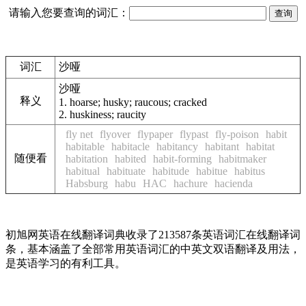
请输入您要查询的词汇：
词汇
沙哑
沙哑
释义
1.
hoarse; husky; raucous; cracked
2.
huskiness; raucity
fly net
flyover
flypaper
flypast
fly-poison
habit
habitable
habitacle
habitancy
habitant
habitat
随便看
habitation
habited
habit-forming
habitmaker
habitual
habituate
habitude
habitue
habitus
Habsburg
habu
HAC
hachure
hacienda
初旭网英语在线翻译词典收录了213587条英语词汇在线翻译词
条，基本涵盖了全部常用英语词汇的中英文双语翻译及用法，
是英语学习的有利工具。