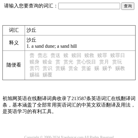
请输入您要查询的词汇：
词汇
沙丘
沙丘
释义
1.
a sand dune; a sand hill
赍
赍志
赍送
赎
赎回
赎救
赎罪
赎罪日
赎身
赎金
赏
赏光
赏心悦目
赏月
赏玩
随便看
赏罚
赏识
赏赐
赏金
赏鉴
赐
赐予
赐教
赐福
赐覆
初旭网英语在线翻译词典收录了213587条英语词汇在线翻译词
条，基本涵盖了全部常用英语词汇的中英文双语翻译及用法，
是英语学习的有利工具。
Copyright © 2000-2024 Xiaohuicai.com All Rights Reserved