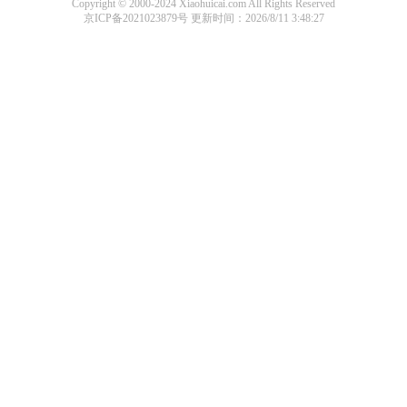
Copyright © 2000-2024 Xiaohuicai.com All Rights Reserved
京ICP备2021023879号
更新时间：2026/8/11 3:48:27