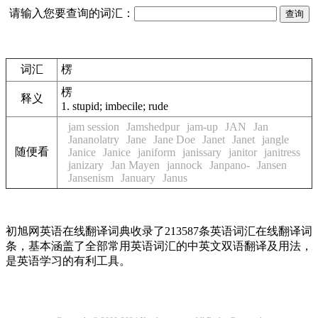
请输入您要查询的词汇：
词汇
楞
楞
释义
1.
stupid; imbecile; rude
jam session
Jamshedpur
jam-up
JAN
Jan
Jananolatry
Jane
Jane Doe
Janet
Janet
jangle
随便看
Janice
Janice
janiform
janissary
janitor
janitress
janizary
Jan Mayen
jannock
Janpano-
Jansen
Jansenism
January
Janus
初旭网英语在线翻译词典收录了213587条英语词汇在线翻译词
条，基本涵盖了全部常用英语词汇的中英文双语翻译及用法，
是英语学习的有利工具。