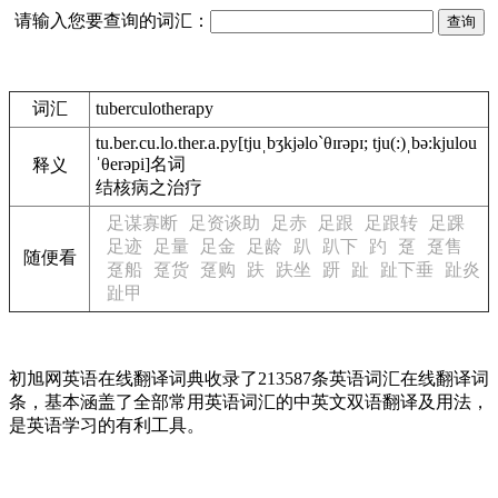
请输入您要查询的词汇：
词汇
tuberculotherapy
tu.ber.cu.lo.ther.a.py
[tjuˌbʒkjəlo`θɪrəpɪ; tju(:)ˌbə:kjulou
ˈθerəpi]
名词
释义
结核病之治疗
足谋寡断
足资谈助
足赤
足跟
足跟转
足踝
足迹
足量
足金
足龄
趴
趴下
趵
趸
趸售
随便看
趸船
趸货
趸购
趺
趺坐
趼
趾
趾下垂
趾炎
趾甲
初旭网英语在线翻译词典收录了213587条英语词汇在线翻译词
条，基本涵盖了全部常用英语词汇的中英文双语翻译及用法，
是英语学习的有利工具。