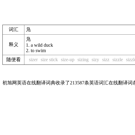
词汇
凫
凫
释义
1.
a wild duck
2.
to swim
随便看
sizer
size stick
size-up
sizing
sizy
sizz
sizzle
sizzl
初旭网英语在线翻译词典收录了213587条英语词汇在线翻