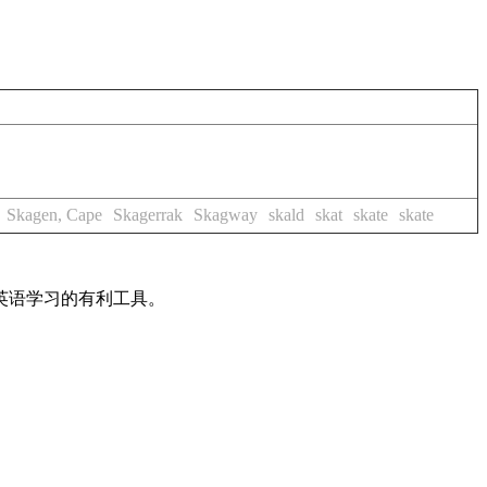
Skagen, Cape
Skagerrak
Skagway
skald
skat
skate
skate
英语学习的有利工具。