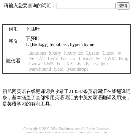
请输入您要查询的词汇：
词汇
下胚叶
下胚叶
释义
1.
[Biology] hypoblast; hypenchyme
luxurious
luxury
luxury tax
Luzern
Luzon
lv
lve
LVI
Lvov
lvs
Lw
L wave
lwl
LWM
lwop
随便看
Lwow
LWS
lx
LXX
-ly
-ly
Lyallpur
lyam-hound
lyard
lycanthrope
初旭网英语在线翻译词典收录了213587条英语词汇在线翻译词
条，基本涵盖了全部常用英语词汇的中英文双语翻译及用法，
是英语学习的有利工具。
Copyright © 2000-2024 Xiaohuicai.com All Rights Reserved