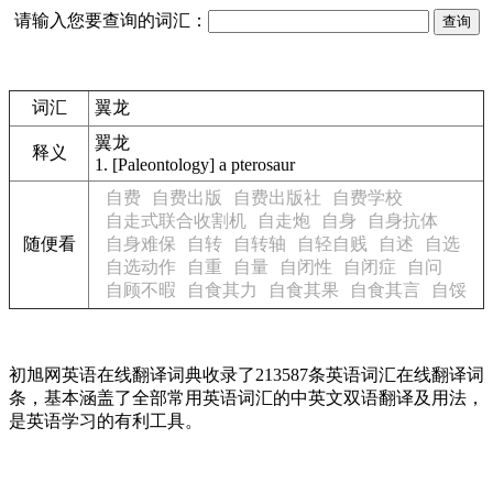
请输入您要查询的词汇：
词汇
翼龙
翼龙
释义
1.
[Paleontology] a pterosaur
自费
自费出版
自费出版社
自费学校
自走式联合收割机
自走炮
自身
自身抗体
随便看
自身难保
自转
自转轴
自轻自贱
自述
自选
自选动作
自重
自量
自闭性
自闭症
自问
自顾不暇
自食其力
自食其果
自食其言
自馁
初旭网英语在线翻译词典收录了213587条英语词汇在线翻译词
条，基本涵盖了全部常用英语词汇的中英文双语翻译及用法，
是英语学习的有利工具。